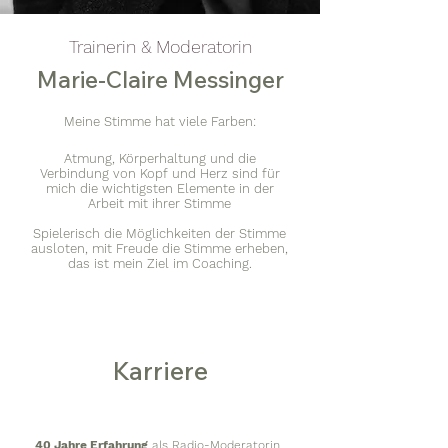
Trainerin & Moderatorin
Marie-Claire Messinger
Meine Stimme hat viele Farben:
Atmung, Körperhaltung und die
Verbindung von Kopf und Herz sind für
mich die wichtigsten Elemente in der
Arbeit mit ihrer Stimme
Spielerisch die Möglichkeiten der Stimme
ausloten, mit Freude die Stimme erheben,
das ist mein Ziel im Coaching.
Karriere
40 Jahre Erfahrung
als Radio-Moderatorin,