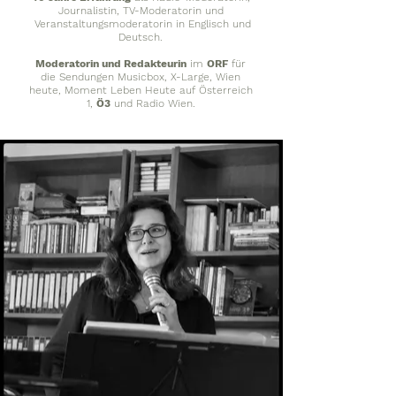
Journalistin, TV-Moderatorin und
Veranstaltungsmoderatorin in Englisch und
Deutsch.
Moderatorin und Redakteurin
im
ORF
für
die Sendungen Musicbox, X-Large, Wien
heute, Moment Leben Heute auf Österreich
1,
Ö3
und Radio Wien.